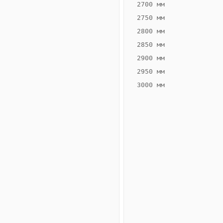
2700 мм
2750 мм
2800 мм
2850 мм
ВЫСОТА,
ШИРИНА,
ММ
ММ
2900 мм
75
300
2950 мм
3000 мм
Схема
конвектора
ВК.75.300.4ТГ
Сравнение
конвекторов