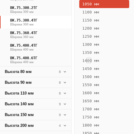
370
1050 мм
ВК.75.300.2ТГ
Вт
Ширина 300 мм
1100 мм
·
1150 мм
ВК.75.300.4ТГ
Вес
Ширина 300 мм
1200 мм
10.94
ВК.75.360.4ТГ
1250 мм
Ширина 360 мм
кг
1300 мм
ВК.75.400.4ТГ
Ширина 400 мм
1350 мм
Добавить
решётку к
ВК.75.400.6ТГ
1400 мм
Ширина 400 мм
цене
конвектора
1450 мм
Высота 80 мм
8
1500 мм
Высота 90 мм
8
1550 мм
Оцинковка
Не
18 689
21
1600 мм
Высота 110 мм
8
₽
₽
1650 мм
Высота 140 мм
9
без решётки
без
1700 мм
Высота 150 мм
▾
▾
9
1750 мм
1800 мм
Высота 200 мм
4
1850 мм