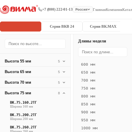
+7 (800) 222-01-13
Главная
Компания
Катал
Россия
Серия ВК
Серия ВКВ 24
Серия ВК.MAX
Длины модели
Серия
Главная
/
/
ВК.75.300.4
ВК
Высота 55 мм
5
600 мм
Конвектор
Высота 65 мм
5
650 мм
ВК.75.300.4ТГ
700 мм
Высота 70 мм
— 1050 мм
5
750 мм
Высота 75 мм
8
ВК
800 мм
·
ВК.75.160.2ТГ
850 мм
Ширина 160 мм
естественная
900 мм
ВК.75.200.2ТГ
конвекция
Ширина 200 мм
950 мм
·
ВК.75.260.2ТГ
1000 мм
Теплоотдача
Ширина 260 мм