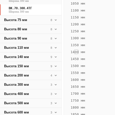
Ширина 300 мм
284
1050 мм
ВК.70.300.4ТГ
Вт
1100 мм
Ширина 300 мм
·
1150 мм
Высота 75 мм
8
Вес
1200 мм
9.57
Высота 80 мм
8
1250 мм
кг
1300 мм
Высота 90 мм
8
1350 мм
Добавить
Высота 110 мм
8
решётку к
1400 мм
цене
Высота 140 мм
9
конвектора
1450 мм
1500 мм
Высота 150 мм
9
1550 мм
Оцинковка
Не
Высота 200 мм
4
18 043
20
1600 мм
Высота 300 мм
3
₽
₽
1650 мм
без решётки
без
1700 мм
Высота 400 мм
3
▾
▾
1750 мм
Высота 500 мм
3
1800 мм
Высота 600 мм
3
1850 мм