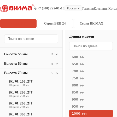
+7 (800) 222-01-13
Главная
Компания
Катал
Россия
Серия ВК
Серия ВКВ 24
Серия ВК.MAX
Длины модели
Серия
Главная
/
/
ВК.70.300.4
ВК
Высота 55 мм
5
600 мм
Конвектор
Высота 65 мм
5
650 мм
ВК.70.300.4ТГ
700 мм
Высота 70 мм
— 1000 мм
5
750 мм
ВК.70.160.2ТГ
ВК
Ширина 160 мм
800 мм
·
850 мм
ВК.70.200.2ТГ
естественная
Ширина 200 мм
900 мм
конвекция
ВК.70.260.2ТГ
950 мм
Ширина 260 мм
·
1000 мм
Теплоотдача
ВК.70.300.2ТГ