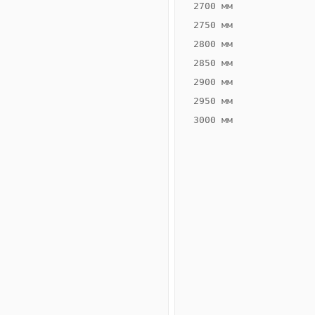
2700 мм
2750 мм
2800 мм
2850 мм
ВЫСОТА,
ШИРИНА,
ММ
ММ
2900 мм
70
300
2950 мм
3000 мм
Схема
конвектора
ВК.70.300.4ТГ