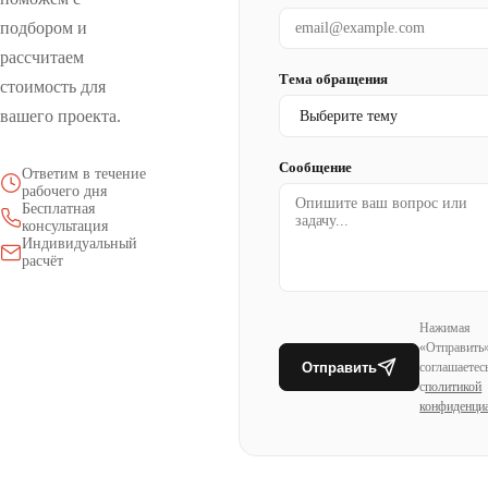
подбором и
рассчитаем
Тема обращения
стоимость для
вашего проекта.
Сообщение
Ответим в течение
рабочего дня
Бесплатная
консультация
Индивидуальный
расчёт
Нажимая
«Отправить»
Отправить
соглашаетес
с
политикой
конфиденци