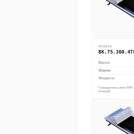
МОДЕЛЬ
ВК.75.360.4Т
Высота
Ширина
Мощность
Стандартная длина 600
позиций