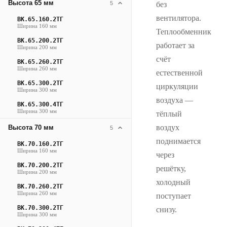
Высота 65 мм
5
без
вентилятора.
ВК.65.160.2ТГ
Ширина 160 мм
Теплообменник
ВК.65.200.2ТГ
работает за
Ширина 200 мм
счёт
ВК.65.260.2ТГ
Ширина 260 мм
естественной
ВК.65.300.2ТГ
циркуляции
Ширина 300 мм
воздуха —
ВК.65.300.4ТГ
Ширина 300 мм
тёплый
воздух
Высота 70 мм
5
поднимается
ВК.70.160.2ТГ
Ширина 160 мм
через
ВК.70.200.2ТГ
решётку,
Ширина 200 мм
холодный
ВК.70.260.2ТГ
Ширина 260 мм
поступает
ВК.70.300.2ТГ
снизу.
Ширина 300 мм