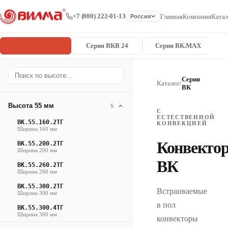
+7 (800) 222-01-13
Главная
Компания
Катал
Россия
Серия ВК
Серия ВКВ 24
Серия ВК.MAX
Серия
Каталог
/
ВК
Высота 55 мм
5
С
ЕСТЕСТВЕННОЙ
ВК.55.160.2ТГ
КОНВЕКЦИЕЙ
Ширина 160 мм
Конвекто
ВК.55.200.2ТГ
Ширина 200 мм
ВК
ВК.55.260.2ТГ
Ширина 260 мм
ВК.55.300.2ТГ
Встраиваемые
Ширина 300 мм
в пол
ВК.55.300.4ТГ
Ширина 300 мм
конвекторы