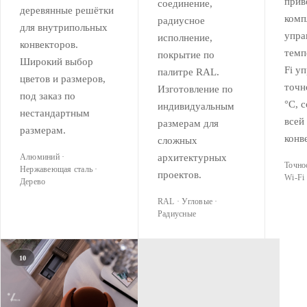
прив
соединение,
деревянные решётки
комп
радиусное
для внутрипольных
упра
исполнение,
конвекторов.
темп
покрытие по
Широкий выбор
Fi у
палитре RAL.
цветов и размеров,
точн
Изготовление по
под заказ по
°C, 
индивидуальным
нестандартным
всей
размерам для
размерам.
конв
сложных
Алюминий ·
архитектурных
Точнос
Нержавеющая сталь ·
проектов.
Wi-Fi
Дерево
RAL · Угловые ·
Радиусные
10