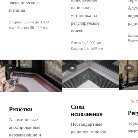
подключение,
терм
электрического
напольная
Альт
питания.
установка на
вод
2 серии · Длина до 3 000
регулируемые
ради
мм · Высота 80–110 мм
ножки.
Длина
Высот
Длина до 3 000 мм ·
Высота 100–200 мм
07
08
09
W-
Спец
Решётки
Рег
исполнение
Алюминиевые
Терм
Нестандартные
анодированные,
элек
решения: угловое
нержавеющие и