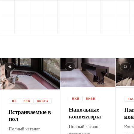
01
02
03
ВКН
ВКВН
ВК
ВК
ВКВ
ВКВТХ
Напольные
Нас
Встраиваемые в
конвекторы
кон
пол
Полный каталог
Конв
Полный каталог