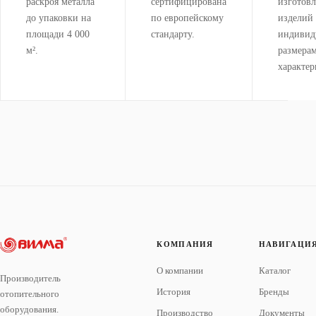
раскроя металла
сертифицирована
изготов
до упаковки на
по европейскому
изделий
площади 4 000
стандарту.
индивид
м².
размера
характер
КОМПАНИЯ
НАВИГАЦИ
О компании
Каталог
Производитель
История
Бренды
отопительного
оборудования.
Производство
Документы