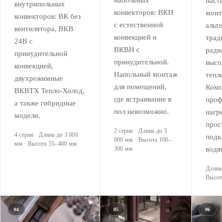
напольных
наст
внутрипольных
конвекторов: ВКН
мон
конвекторов: ВК без
с естественной
альт
вентилятора, ВКВ
конвекцией и
трад
24В с
ВКВН с
ради
принудительной
принудительной.
высо
конвекцией,
Напольный монтаж
тепл
двухрежимные
для помещений,
Ком
ВКВТХ Тепло-Холод,
где встраивание в
проф
а также гибридные
пол невозможно.
нагр
модели.
прос
2 серии · Длина до 3
4 серии · Длина до 3 000
подк
000 мм · Высота 100–
мм · Высота 55–400 мм
300 мм
водя
Длина
Высот
04
05
06