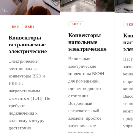
ВКЭН
ВК
ВКЭ
ВКВЭ
Конвекторы
Кон
Конвекторы
напольные
нас
встраиваемые
электрические
эле
электрические
Напольные
Наст
Электрические
электрические
элек
внутрипольные
конвекторы ВКЭН
конв
конвекторы ВКЭ и
для помещений,
с пр
ВКВЭ с
где нет водяного
конв
нагревательным
отопления.
Высо
элементом (ТЭН). Не
Встроенный
тепл
требуют
нагревательный
комп
подключения к
элемент, простое
проф
водяному контуру —
электрическое
упра
достаточно